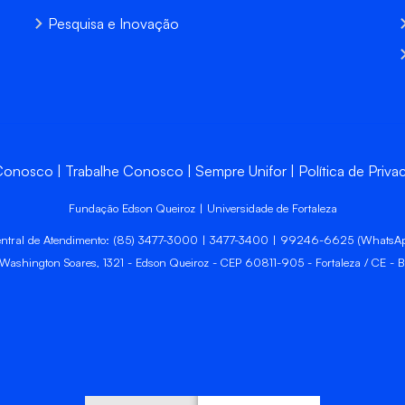
Pesquisa e Inovação
 Conosco
Trabalhe Conosco
Sempre Unifor
Política de Priva
Fundação Edson Queiroz | Universidade de Fortaleza
ntral de Atendimento: (85) 3477-3000 | 3477-3400 | 99246-6625 (WhatsA
 Washington Soares, 1321 - Edson Queiroz - CEP 60811-905 - Fortaleza / CE - Br