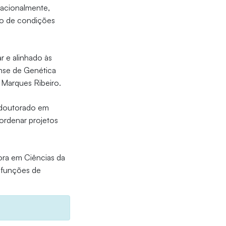
nacionalmente,
to de condições
ar e alinhado às
ense de Genética
 Marques Ribeiro.
i doutorado em
ordenar projetos
ora em Ciências da
 funções de