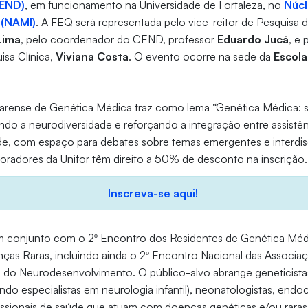
CEND)
, em funcionamento na Universidade de Fortaleza, no
Núcl
 (NAMI)
. A FEQ será representada pelo vice-reitor de Pesquisa d
Lima
, pelo coordenador do CEND, professor
Eduardo Jucá
, e
isa Clínica,
Viviana Costa
. O evento ocorre na sede da
Escola
rense de Genética Médica traz como lema “Genética Médica: su
ando a neurodiversidade e reforçando a integração entre assistên
e, com espaço para debates sobre temas emergentes e interdisc
oradores da Unifor têm direito a 50% de desconto na inscrição.
Inscreva-se aqui!
 conjunto com o 2º Encontro dos Residentes de Genética Médi
as Raras, incluindo ainda o 2º Encontro Nacional das Associ
 do Neurodesenvolvimento. O público-alvo abrange geneticistas
indo especialistas em neurologia infantil), neonatologistas, endoc
ofissionais de saúde que atuam com doenças genéticas e/ou raras