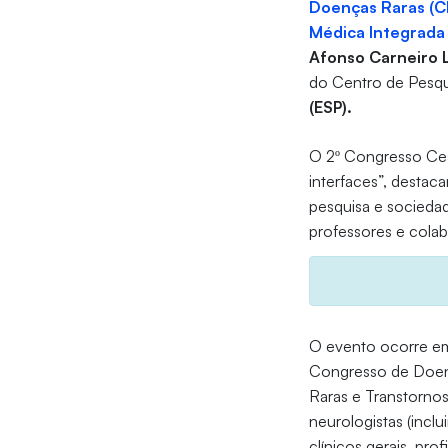
Doenças Raras (
Médica Integrada
Afonso Carneiro 
do Centro de Pesqu
(ESP).
O 2º Congresso Cea
interfaces”, destac
pesquisa e sociedad
professores e colab
O evento ocorre em
Congresso de Doenç
Raras e Transtornos
neurologistas (inclu
clínicos gerais, pr