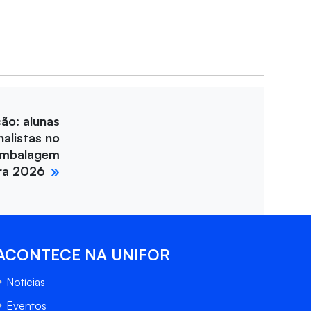
ção: alunas
nalistas no
Embalagem
ira 2026
ACONTECE NA UNIFOR
Notícias
Eventos