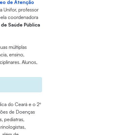
eo de Atenção
a Unifor, professor
 pela coordenadora
 de Saúde Pública
as múltiplas
cia, ensino,
iplinares. Alunos,
ca do Ceará e o 2º
ações de Doenças
, pediatras,
rinologistas,
, além de