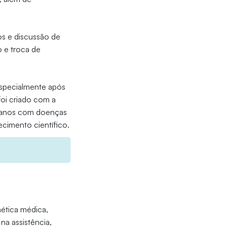
os e discussão de
 e troca de
especialmente após
oi criado com a
 6 anos com doenças
ecimento científico.
nética médica,
na assistência,