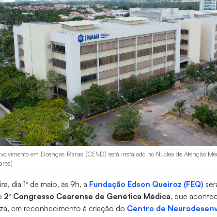
volvimento em Doenças Raras (CEND) está instalado no Núcleo de Atenção Méd
ares)
ra, dia 1º de maio, às 9h, a
Fundação Edson Queiroz (FEQ)
ser
do
2º Congresso Cearense de Genética Médica
, que acontec
eza, em reconhecimento à criação do
Centro de Neurodesen