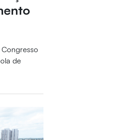
mento
º Congresso
ola de