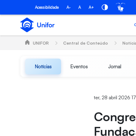
Pular para o Conteúdo principal
Acessibilidade
A-
A
A+
UNIFOR
Central de Conteúdo
Notíci
Notícias
Eventos
Jornal
ter, 28 abril 2026 1
Congre
Fundaç