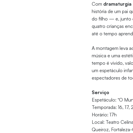
Com
dramaturgia
história de um pai 
do filho — e, junto 
quatro crianças en
até o tempo aprende
A montagem leva ao 
música e uma estéti
tempo é vivido, val
um espetáculo infan
espectadores de tod
Serviço
Espetáculo: “O Mun
Temporada: 16, 17,
Horário: 17h
Local: Teatro Celin
Queiroz, Fortaleza