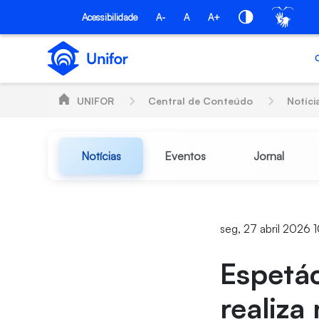
Pular para o Conteúdo principal
Acessibilidade
A-
A
A+
UNIFOR
Central de Conteúdo
Notíci
Notícias
Eventos
Jornal
seg, 27 abril 2026 
Espetá
realiza