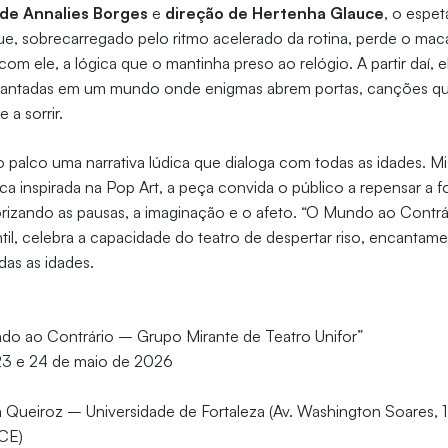
 de Annalies Borges
e
direção de Hertenha Glauce
, o espe
que, sobrecarregado pelo ritmo acelerado da rotina, perde o ma
com ele, a lógica que o mantinha preso ao relógio. A partir daí, 
cantadas em um mundo onde enigmas abrem portas, canções que
 a sorrir.
palco uma narrativa lúdica que dialoga com todas as idades. Mi
ca inspirada na Pop Art, a peça convida o público a repensar a
orizando as pausas, a imaginação e o afeto. “O Mundo ao Contrá
til, celebra a capacidade do teatro de despertar riso, encantam
as as idades.
do ao Contrário – Grupo Mirante de Teatro Unifor”
 23 e 24 de maio de 2026
a Queiroz – Universidade de Fortaleza (Av. Washington Soares,
-CE)