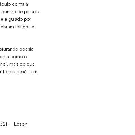
táculo conta a
caquinho de pelúcia
ele é guiado por
bram feitiços e
sturando poesia,
 forma como o
rio”, mais do que
ento e reflexão em
 1321 – Edson