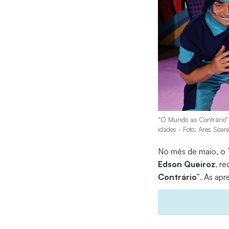
“O Mundo ao Contrário” c
idades - Foto: Ares Soar
No mês de maio, o
Edson Queiroz
, r
Contrário”
. As ap