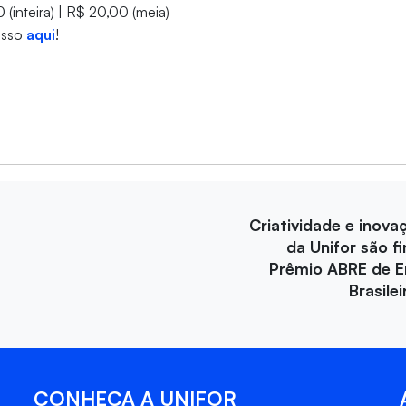
(inteira) | R$ 20,00 (meia)
esso
aqui
!
Criatividade e inova
da Unifor são fi
Prêmio ABRE de 
Brasile
CONHEÇA A UNIFOR