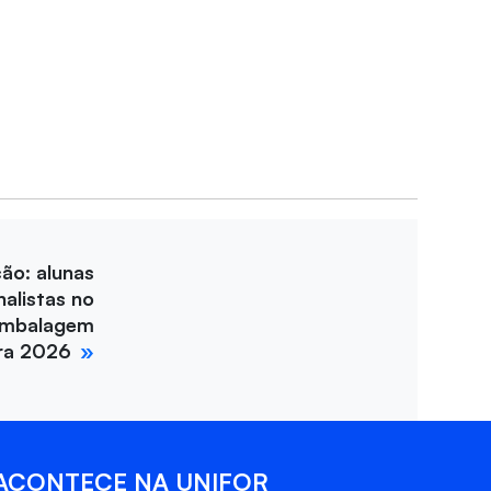
ção: alunas
nalistas no
Embalagem
ira 2026
ACONTECE NA UNIFOR