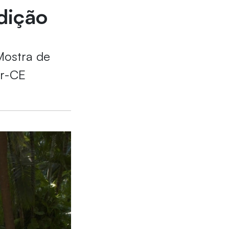
dição
Mostra de
er-CE