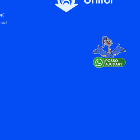
pp)
asil