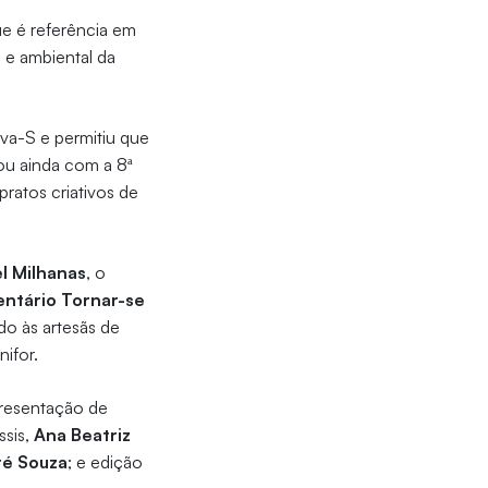
ue é referência em
l e ambiental da
ova-S e permitiu que
ou ainda com a 8ª
atos criativos de
el Milhanas
, o
ntário Tornar-se
ado às artesãs de
ifor.
resentação de
ssis,
Ana Beatriz
é Souza
; e edição