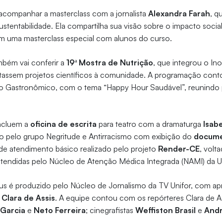
ompanhar a masterclass com a jornalista
Alexandra Farah
, q
stentabilidade. Ela compartilha sua visão sobre o impacto socia
em uma masterclass especial com alunos do curso.
mbém vai conferir a
19ª Mostra de Nutrição
, que integrou o In
tassem projetos científicos à comunidade. A programação cont
 Gastronômico, com o tema “Happy Hour Saudável”, reunindo pr
ncluem a
oficina de escrita
para teatro com a dramaturga
Isab
 pelo grupo Negritude e Antirracismo com exibição do
docume
 de atendimento básico realizado pelo projeto
Render-CE
, volt
atendidas pelo Núcleo de Atenção Médica Integrada (NAMI) da Un
é produzido pelo Núcleo de Jornalismo da TV Unifor, com ap
e
Clara de Assis
. A equipe contou com os repórteres Clara de A
 Garcia
e
Neto Ferreira
; cinegrafistas
Weffiston Brasil
e
Andr