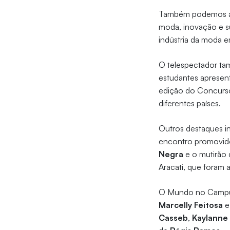
Também podemos ac
moda, inovação e su
indústria da moda 
O telespectador ta
estudantes apresen
edição do Concurso
diferentes países.
Outros destaques i
encontro promovido
Negra
e o mutirão
Aracati, que foram 
O Mundo no Campus 
Marcelly Feitosa
Casseb
,
Kaylanne