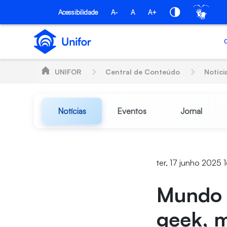
Pular para o Conteúdo principal
Acessibilidade
A-
A
A+
UNIFOR
Central de Conteúdo
Notíci
Notícias
Eventos
Jornal
ter, 17 junho 2025 
Mundo 
geek, m