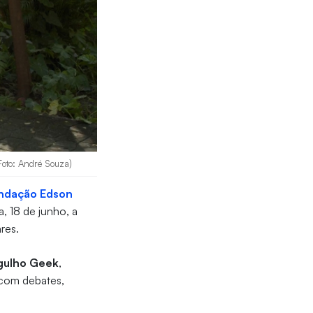
Foto: André Souza)
ndação Edson
ra, 18 de junho, a
res.
gulho Geek
,
 com debates,