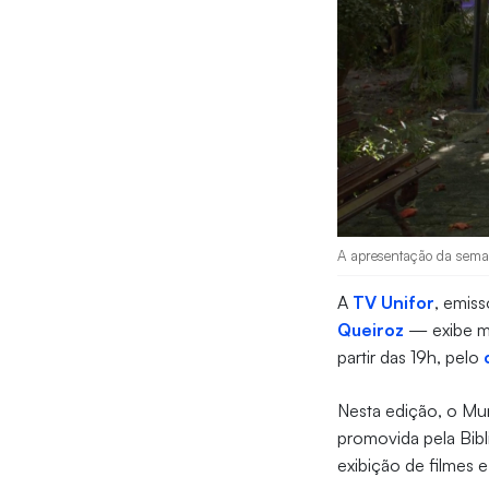
A apresentação da seman
A
TV Unifor
, emis
Queiroz
— exibe ma
partir das 19h, pelo
Nesta edição, o M
promovida pela Bibl
exibição de filmes e