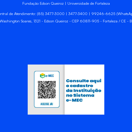
Fundação Edson Queiroz | Universidade de Fortaleza
ntral de Atendimento: (85) 3477-3000 | 3477-3400 | 99246-6625 (WhatsA
 Washington Soares, 1321 - Edson Queiroz - CEP 60811-905 - Fortaleza / CE - Br