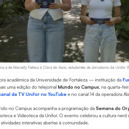
a é de Marcelly Feitosa e Clara de Assis, estudantes de Jornalismo da Unifor (
sora acadêmica da Universidade de Fortaleza — instituição da
Fu
is uma edição do telejornal
Mundo no Campus
, na quarta-fei
canal da TV Unifor no YouTube
e no canal 14 da operadora Ala
undo no Campus acompanha a programação da
Semana do Or
ioteca e Videoteca da Unifor. O evento celebrou a cultura nerd
 atividades interativas abertas à comunidade.