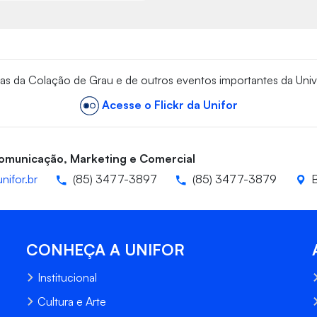
vas da Colação de Grau e de outros eventos importantes da Univ
Acesse o Flickr da Unifor
Comunicação, Marketing e Comercial
nifor.br
(85) 3477-3897
(85) 3477-3879
B
CONHEÇA A UNIFOR
Institucional
Cultura e Arte