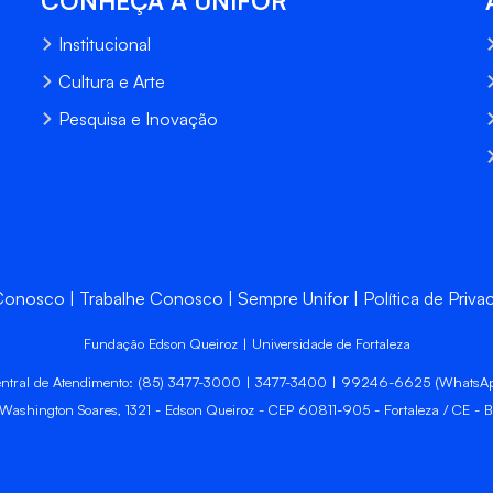
CONHEÇA A UNIFOR
Institucional
Cultura e Arte
Pesquisa e Inovação
 Conosco
Trabalhe Conosco
Sempre Unifor
Política de Priva
Fundação Edson Queiroz | Universidade de Fortaleza
ntral de Atendimento: (85) 3477-3000 | 3477-3400 | 99246-6625 (WhatsA
 Washington Soares, 1321 - Edson Queiroz - CEP 60811-905 - Fortaleza / CE - Br