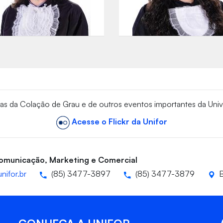
vas da Colação de Grau e de outros eventos importantes da Univ
Acesse o Flickr da Unifor
Comunicação, Marketing e Comercial
nifor.br
(85) 3477-3897
(85) 3477-3879
B