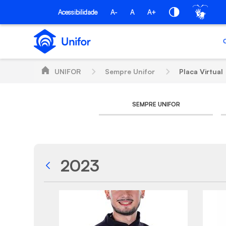
Skip to Main Content
Acessibilidade
A-
A
A+
UNIFOR
Sempre Unifor
Placa Virtual
SEMPRE UNIFOR
2023
Back
Media Gallery