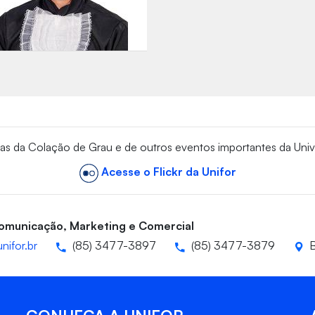
vas da Colação de Grau e de outros eventos importantes da Univ
Acesse o Flickr da Unifor
Comunicação, Marketing e Comercial
nifor.br
(85) 3477-3897
(85) 3477-3879
B