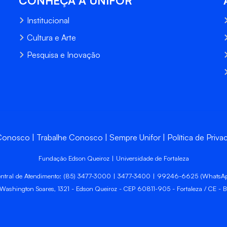
CONHEÇA A UNIFOR
Institucional
Cultura e Arte
Pesquisa e Inovação
 Conosco
Trabalhe Conosco
Sempre Unifor
Política de Priva
Fundação Edson Queiroz | Universidade de Fortaleza
ntral de Atendimento: (85) 3477-3000 | 3477-3400 | 99246-6625 (WhatsA
 Washington Soares, 1321 - Edson Queiroz - CEP 60811-905 - Fortaleza / CE - Br