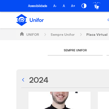
Skip to Main Content
Acessibilidade
A-
A
A+
UNIFOR
Sempre Unifor
Placa Virtual
SEMPRE UNIFOR
2024
Back
Media Gallery