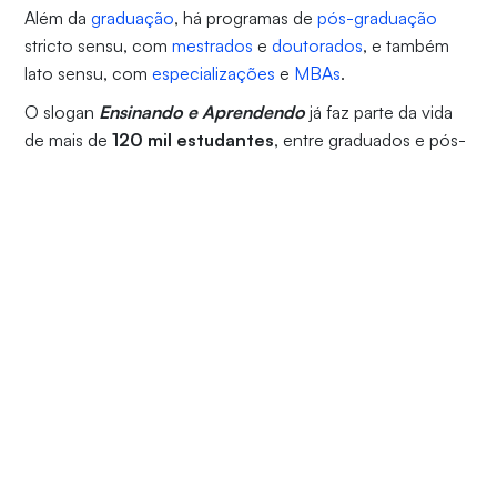
Além da
graduação
, há programas de
pós-graduação
stricto sensu, com
mestrados
e
doutorados
, e também
lato sensu, com
especializações
e
MBAs
.
O slogan
Ensinando e Aprendendo
já faz parte da vida
de mais de
120 mil estudantes
, entre graduados e pós-
graduados.
MISSÃO, VISÃO E VALORES
ESTRUTURA ORGANIZACIONAL
CÓDIGO DE CONDUTA E ÉTICA
PORTFÓLIO