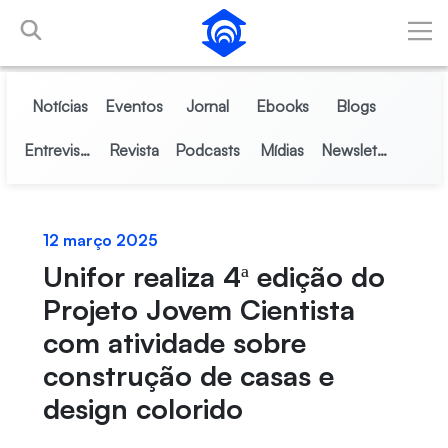
Skip to Main Content
Notícias
Eventos
Jornal
Ebooks
Blogs
Entrevistas
Revista
Podcasts
Mídias
Newsletter
12 março 2025
Unifor realiza 4ª edição do
Projeto Jovem Cientista
com atividade sobre
construção de casas e
design colorido