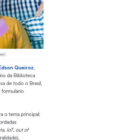
ges)
Edson Queiroz
,
io da Biblioteca
sa de todo o Brasil,
 formulário
a o tema principal:
bordadas
ta
,
IoT
,
out of
alidade),