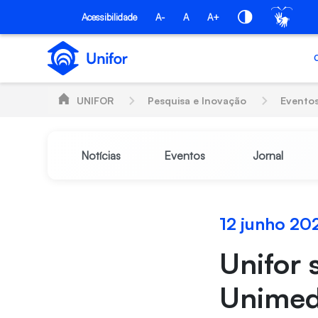
Skip to Main Content
Acessibilidade
A-
A
A+
UNIFOR
Pesquisa e Inovação
Evento
Notícias
Eventos
Jornal
12 junho 20
Unifor 
Unime