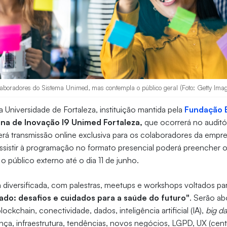
laboradores do Sistema Unimed, mas contempla o público geral (Foto: Getty Ima
a Universidade de Fortaleza, instituição mantida pela
Fundação 
a de Inovação I9 Unimed Fortaleza,
que ocorrerá no auditór
erá transmissão online exclusiva para os colaboradores da empre
sistir à programação no formato presencial poderá preencher o
 o público externo até o dia 11 de junho.
diversificada, com palestras, meetups e workshops voltados par
ado: desafios e cuidados para a saúde do futuro"
. Serão a
ckchain, conectividade, dados, inteligência artificial (IA),
big da
nça, infraestrutura, tendências, novos negócios, LGPD, UX (centr