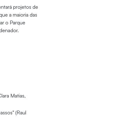
ntará projetos de
que a maioria das
tar o Parque
rdenador.
lara Matias,
assos" (Raul