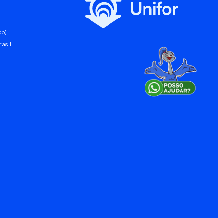
pp)
asil