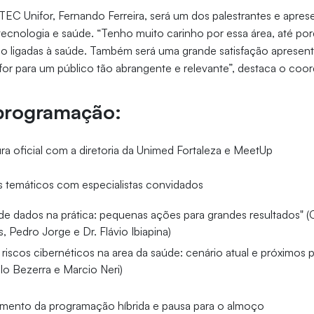
C Unifor, Fernando Ferreira, será um dos palestrantes e aprese
tecnologia e saúde. “Tenho muito carinho por essa área, até por
ão ligadas à saúde. Também será uma grande satisfação apresen
or para um público tão abrangente e relevante”, destaca o coo
 programação:
ra oficial com a diretoria da Unimed Fortaleza e MeetUp
s temáticos com especialistas convidados
e dados na prática: pequenas ações para grandes resultados" (C
 Pedro Jorge e Dr. Flávio Ibiapina)
riscos cibernéticos na area da saúde: cenário atual e próximos p
lo Bezerra e Marcio Neri)
ramento da programação híbrida e pausa para o almoço