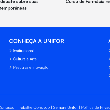
 debate sobre suas
Curso de Farmácia re
ontemporâneas
CONHEÇA A UNIFOR
Institucional
Cultura e Arte
Pesquisa e Inovação
 Conosco
Trabalhe Conosco
Sempre Unifor
Política de Priva