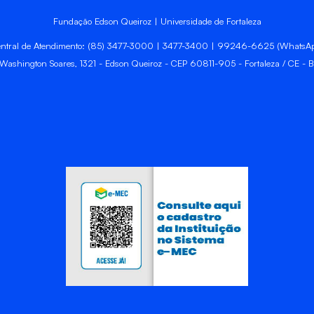
Fundação Edson Queiroz | Universidade de Fortaleza
ntral de Atendimento: (85) 3477-3000 | 3477-3400 | 99246-6625 (WhatsA
 Washington Soares, 1321 - Edson Queiroz - CEP 60811-905 - Fortaleza / CE - Br