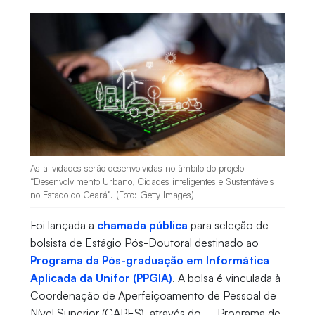
As atividades serão desenvolvidas no âmbito do projeto
“Desenvolvimento Urbano, Cidades inteligentes e Sustentáveis
no Estado do Ceará”. (Foto: Getty Images)
Foi lançada a
chamada pública
para seleção de
bolsista de Estágio Pós-Doutoral destinado ao
Programa da Pós-graduação em Informática
Aplicada da Unifor (PPGIA)
. A bolsa é vinculada à
Coordenação de Aperfeiçoamento de Pessoal de
Nível Superior (CAPES), através do – Programa de