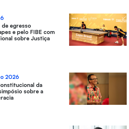
26
ro de egresso
apes e pelo FIBE com
cional sobre Justiça
to 2026
Constitucional da
simpósio sobre a
racia