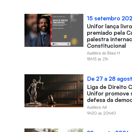
15 setembro 20
Unifor lança liv
premiado pela C
palestra interna
Constitucional
Auditório do Bloco H
18h15 às 21h
De 27 a 28 agos
Liga de Direito 
Unifor promove 
defesa da democ
Auditório A4
9h30 às 20h40