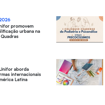
 2026
Unifor promovem
lificação urbana na
 Quadras
Unifor aborda
rmas internacionais
mérica Latina