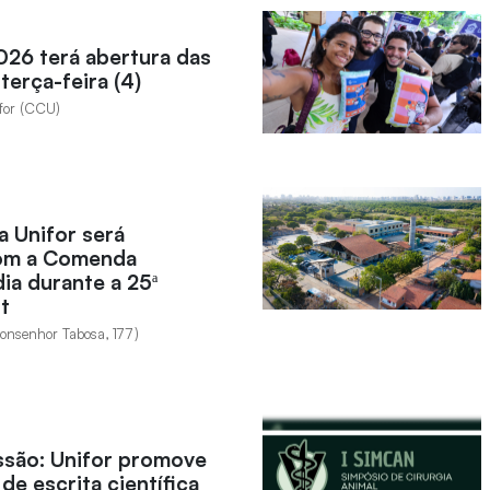
026 terá abertura das
terça-feira (4)
ifor (CCU)
 Unifor será
om a Comenda
ia durante a 25ª
t
Monsenhor Tabosa, 177)
ssão: Unifor promove
de escrita científica