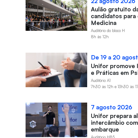
22 agosto 2026
Aulão gratuito d
candidatos para 
Medicina
Auditório do bloco H
8h às 12h
De 19 a 20 agos
Unifor promove 
e Práticas em Ps
Auditório A1
7h30 às 12h e 13h30 às 1
7 agosto 2026
Unifor prepara a
intercâmbio com
embarque
Auditório H85