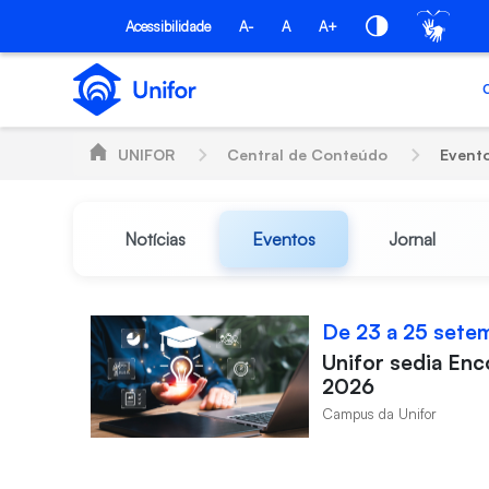
Pular para o Conteúdo principal
Acessibilidade
A-
A
A+
UNIFOR
Central de Conteúdo
Event
Notícias
Eventos
Jornal
De 23 a 25 sete
Unifor sedia En
2026
Campus da Unifor