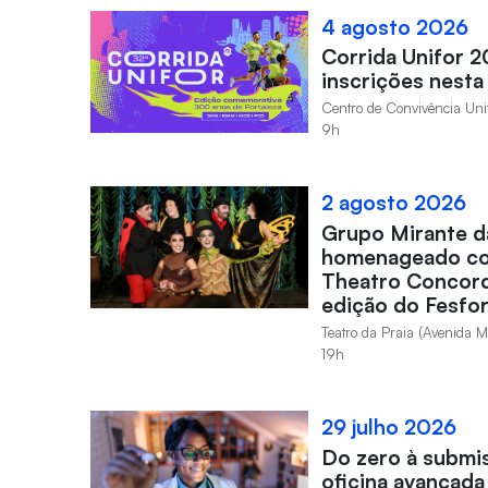
4 agosto 2026
Corrida Unifor 2
inscrições nesta 
Centro de Convivência Un
9h
2 agosto 2026
Grupo Mirante da
homenageado c
Theatro Concord
edição do Fesfor
Teatro da Praia (Avenida 
19h
29 julho 2026
Do zero à submi
oficina avançada 