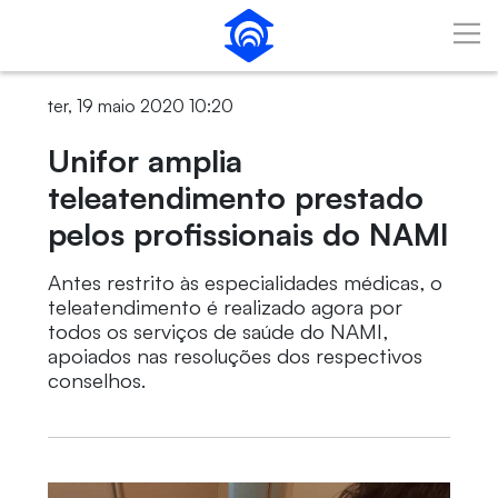
Unifor amplia teleatendimento prestado pelos
Pular para o Conteúdo principal
profissionais do NAMI
ter, 19 maio 2020 10:20
Unifor amplia
teleatendimento prestado
pelos profissionais do NAMI
Antes restrito às especialidades médicas, o
teleatendimento é realizado agora por
todos os serviços de saúde do NAMI,
apoiados nas resoluções dos respectivos
conselhos.