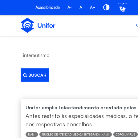
Pular para o Conteúdo principal
Acessibilidade
A-
A
A+
BUSCAR
Busca
Unifor amplia teleatendimento prestado pelos 
Antes restrito às especialidades médicas, o 
dos respectivos conselhos.
NAMI
NÚCLEO DE ATENÇÃO MÉDICA INTEGRADA (NAMI)
CORONAVÍRUS