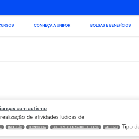
CURSOS
CONHEÇA A UNIFOR
BOLSAS E BENEFÍCIOS
 crianças com autismo
realização de atividades lúdicas de
Tipo d
I
INCLUSÃO
TECNOLOGIA
DOUTORADO EM SAÚDE COLETIVA
AUTISMO