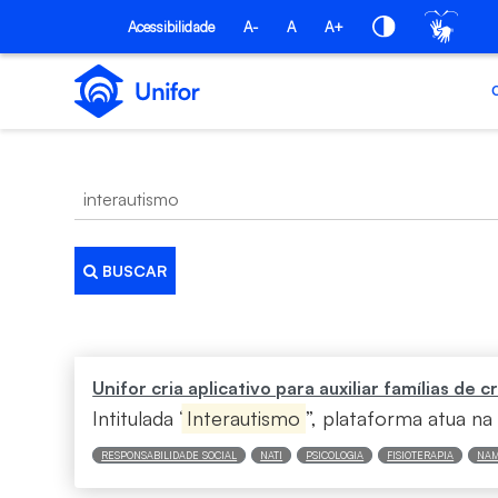
Pular para o Conteúdo principal
Acessibilidade
A-
A
A+
BUSCAR
Busca
Unifor cria aplicativo para auxiliar famílias de
Intitulada “
Interautismo
”, plataforma atua na 
RESPONSABILIDADE SOCIAL
NATI
PSICOLOGIA
FISIOTERAPIA
NAM