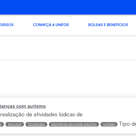
CURSOS
CONHEÇA A UNIFOR
BOLSAS E BENEFÍCIOS
 crianças com autismo
realização de atividades lúdicas de
Tipo d
I
INCLUSÃO
TECNOLOGIA
DOUTORADO EM SAÚDE COLETIVA
AUTISMO