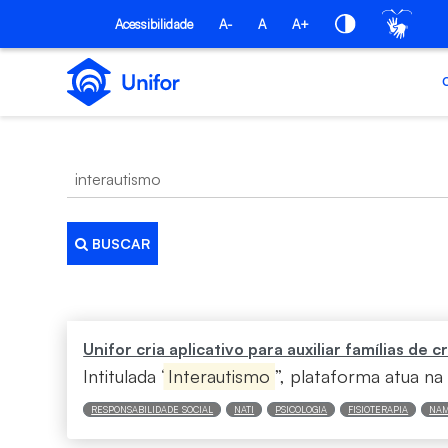
Pular para o Conteúdo principal
Acessibilidade
A-
A
A+
BUSCAR
Busca
Unifor cria aplicativo para auxiliar famílias de
Intitulada “
Interautismo
”, plataforma atua na 
RESPONSABILIDADE SOCIAL
NATI
PSICOLOGIA
FISIOTERAPIA
NAM