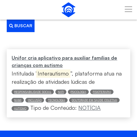
Pular para o Conteúdo principal
BUSCAR
Busca
Unifor cria aplicativo para auxiliar famílias de
crianças com autismo
Intitulada “
Interautismo
”, plataforma atua na
realização de atividades lúdicas de
RESPONSABILIDADE SOCIAL
NATI
PSICOLOGIA
FISIOTERAPIA
NAMI
INCLUSÃO
TECNOLOGIA
DOUTORADO EM SAÚDE COLETIVA
Tipo de Conteúdo:
NOTÍCIA
AUTISMO