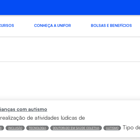
CURSOS
CONHEÇA A UNIFOR
BOLSAS E BENEFÍCIOS
 crianças com autismo
realização de atividades lúdicas de
Tipo d
I
INCLUSÃO
TECNOLOGIA
DOUTORADO EM SAÚDE COLETIVA
AUTISMO