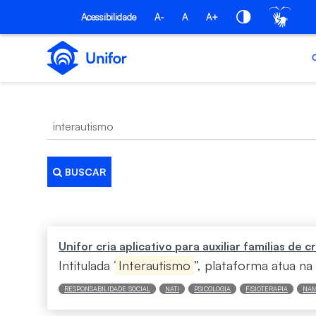
Pular para o Conteúdo principal
Acessibilidade
A-
A
A+
BUSCAR
Busca
Unifor cria aplicativo para auxiliar famílias de
Intitulada “
Interautismo
”, plataforma atua na 
RESPONSABILIDADE SOCIAL
NATI
PSICOLOGIA
FISIOTERAPIA
NAM