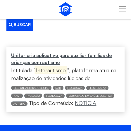
Pular para o Conteúdo principal
BUSCAR
Busca
Unifor cria aplicativo para auxiliar famílias de
crianças com autismo
Intitulada “
Interautismo
”, plataforma atua na
realização de atividades lúdicas de
RESPONSABILIDADE SOCIAL
NATI
PSICOLOGIA
FISIOTERAPIA
NAMI
INCLUSÃO
TECNOLOGIA
DOUTORADO EM SAÚDE COLETIVA
Tipo de Conteúdo:
NOTÍCIA
AUTISMO