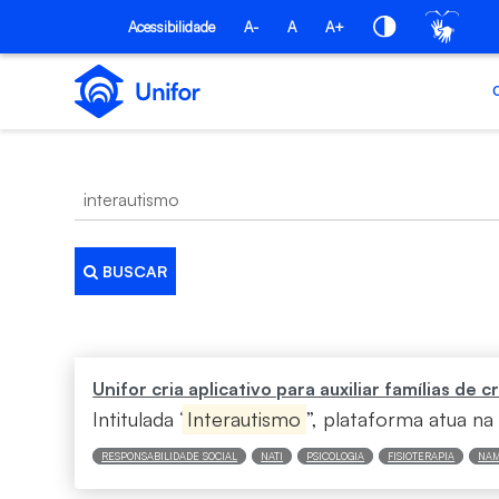
Pular para o Conteúdo principal
Acessibilidade
A-
A
A+
BUSCAR
Busca
Unifor cria aplicativo para auxiliar famílias de
Intitulada “
Interautismo
”, plataforma atua na 
RESPONSABILIDADE SOCIAL
NATI
PSICOLOGIA
FISIOTERAPIA
NAM