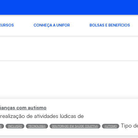
CURSOS
CONHEÇA A UNIFOR
BOLSAS E BENEFÍCIOS
 crianças com autismo
realização de atividades lúdicas de
Tipo d
I
INCLUSÃO
TECNOLOGIA
DOUTORADO EM SAÚDE COLETIVA
AUTISMO