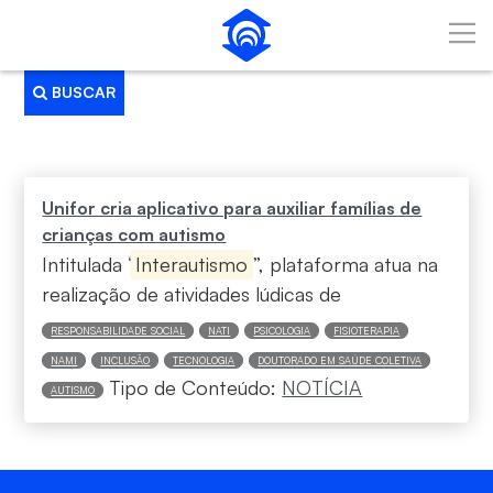
Pular para o Conteúdo principal
BUSCAR
Busca
Unifor cria aplicativo para auxiliar famílias de
crianças com autismo
Intitulada “
Interautismo
”, plataforma atua na
realização de atividades lúdicas de
RESPONSABILIDADE SOCIAL
NATI
PSICOLOGIA
FISIOTERAPIA
NAMI
INCLUSÃO
TECNOLOGIA
DOUTORADO EM SAÚDE COLETIVA
Tipo de Conteúdo:
NOTÍCIA
AUTISMO