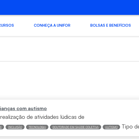
CURSOS
CONHEÇA A UNIFOR
BOLSAS E BENEFÍCIOS
 crianças com autismo
realização de atividades lúdicas de
Tipo d
I
INCLUSÃO
TECNOLOGIA
DOUTORADO EM SAÚDE COLETIVA
AUTISMO