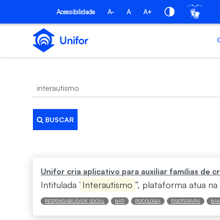
Pular para o Conteúdo principal
Acessibilidade
A-
A
A+
BUSCAR
Busca
Unifor cria aplicativo para auxiliar famílias de
Intitulada “
Interautismo
”, plataforma atua na 
RESPONSABILIDADE SOCIAL
NATI
PSICOLOGIA
FISIOTERAPIA
NAM