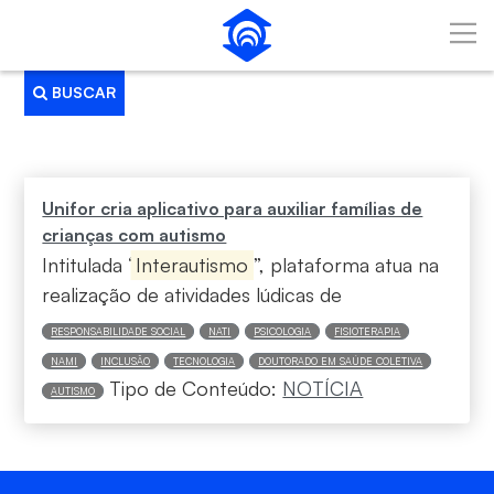
Pular para o Conteúdo principal
BUSCAR
Busca
Unifor cria aplicativo para auxiliar famílias de
crianças com autismo
Intitulada “
Interautismo
”, plataforma atua na
realização de atividades lúdicas de
RESPONSABILIDADE SOCIAL
NATI
PSICOLOGIA
FISIOTERAPIA
NAMI
INCLUSÃO
TECNOLOGIA
DOUTORADO EM SAÚDE COLETIVA
Tipo de Conteúdo:
NOTÍCIA
AUTISMO