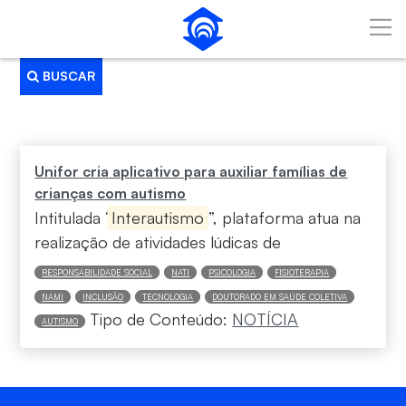
Pular para o Conteúdo principal
BUSCAR
Busca
Unifor cria aplicativo para auxiliar famílias de
crianças com autismo
Intitulada “
Interautismo
”, plataforma atua na
realização de atividades lúdicas de
RESPONSABILIDADE SOCIAL
NATI
PSICOLOGIA
FISIOTERAPIA
NAMI
INCLUSÃO
TECNOLOGIA
DOUTORADO EM SAÚDE COLETIVA
Tipo de Conteúdo:
NOTÍCIA
AUTISMO