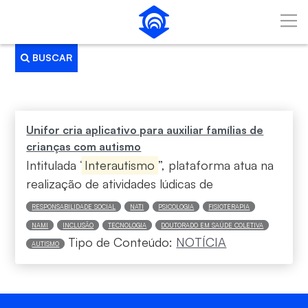
Pular para o Conteúdo principal
BUSCAR
Busca
Unifor cria aplicativo para auxiliar famílias de
crianças com autismo
Intitulada “
Interautismo
”, plataforma atua na
realização de atividades lúdicas de
RESPONSABILIDADE SOCIAL
NATI
PSICOLOGIA
FISIOTERAPIA
NAMI
INCLUSÃO
TECNOLOGIA
DOUTORADO EM SAÚDE COLETIVA
Tipo de Conteúdo:
NOTÍCIA
AUTISMO