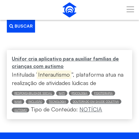
Pular para o Conteúdo principal
BUSCAR
Busca
Unifor cria aplicativo para auxiliar famílias de
crianças com autismo
Intitulada “
Interautismo
”, plataforma atua na
realização de atividades lúdicas de
RESPONSABILIDADE SOCIAL
NATI
PSICOLOGIA
FISIOTERAPIA
NAMI
INCLUSÃO
TECNOLOGIA
DOUTORADO EM SAÚDE COLETIVA
Tipo de Conteúdo:
NOTÍCIA
AUTISMO