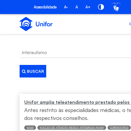
Pular para o Conteúdo principal
Acessibilidade
A-
A
A+
BUSCAR
Busca
Unifor amplia teleatendimento prestado pelos 
Antes restrito às especialidades médicas, o 
dos respectivos conselhos.
NAMI
NÚCLEO DE ATENÇÃO MÉDICA INTEGRADA (NAMI)
CORONAVÍRUS