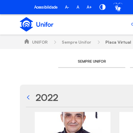
Pular para o Conteúdo principal
Acessibilidade
A-
A
A+
UNIFOR
Sempre Unifor
Placa Virtual
SEMPRE UNIFOR
2022
Voltar
Galeria de Mídias