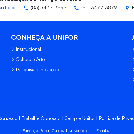
nifor.br
(85) 3477-3897
(85) 3477-3879
B
CONHEÇA A UNIFOR
Institucional
Cultura e Arte
Pesquisa e Inovação
 Conosco
Trabalhe Conosco
Sempre Unifor
Política de Priva
Fundação Edson Queiroz | Universidade de Fortaleza