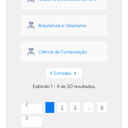
Arquitetura e Urbanismo
Ciência da Computação
4 Entradas
Por página
Exibindo 1 - 4 de 30 resultados.
1
2
3
...
8
Página
Página
Página
Páginas intermediár
Página