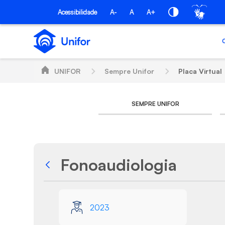
Pular para o Conteúdo principal
Acessibilidade
A-
A
A+
UNIFOR
Sempre Unifor
Placa Virtual
SEMPRE UNIFOR
Fonoaudiologia
Voltar
Galeria de Mídias
2023