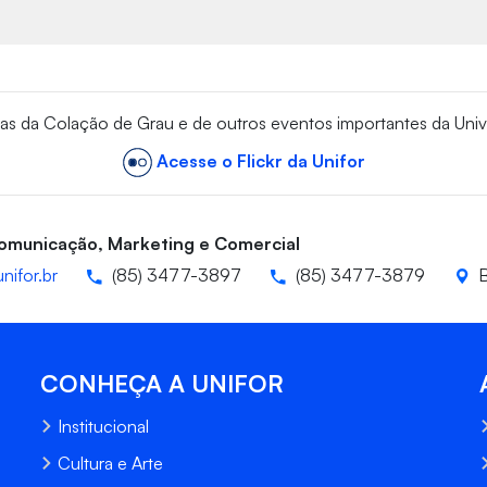
vas da Colação de Grau e de outros eventos importantes da Univ
Acesse o Flickr da Unifor
Comunicação, Marketing e Comercial
nifor.br
(85) 3477-3897
(85) 3477-3879
B
CONHEÇA A UNIFOR
Institucional
Cultura e Arte