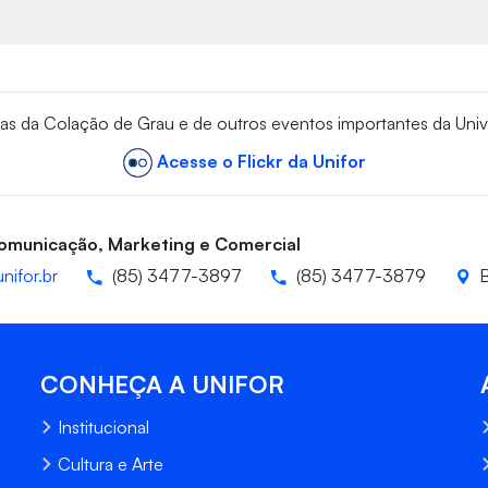
vas da Colação de Grau e de outros eventos importantes da Univ
Acesse o Flickr da Unifor
Comunicação, Marketing e Comercial
nifor.br
(85) 3477-3897
(85) 3477-3879
B
CONHEÇA A UNIFOR
Institucional
Cultura e Arte