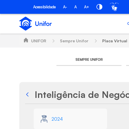
Pular para o Conteúdo principal
Acessibilidade
A-
A
A+
UNIFOR
Sempre Unifor
Placa Virtual
SEMPRE UNIFOR
Inteligência de Negó
Voltar
Galeria de Mídias
2024