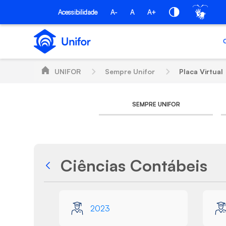
Pular para o Conteúdo principal
Acessibilidade
A-
A
A+
UNIFOR
Sempre Unifor
Placa Virtual
SEMPRE UNIFOR
Ciências Contábeis
Voltar
Galeria de Mídias
2023