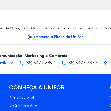
vas da Colação de Grau e de outros eventos importantes da Univ
Acesse o Flickr da Unifor
Comunicação, Marketing e Comercial
nifor.br
(85) 3477-3897
(85) 3477-3879
B
CONHEÇA A UNIFOR
Institucional
Cultura e Arte