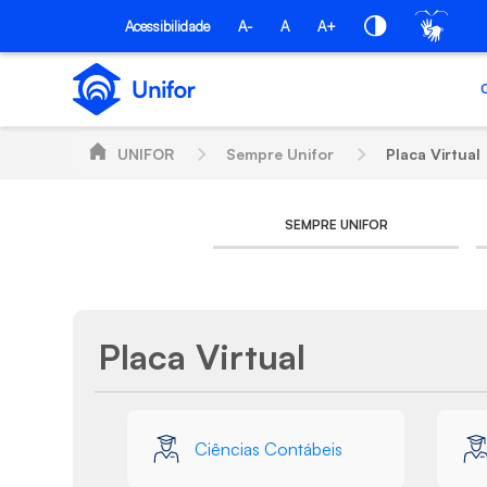
Pular para o Conteúdo principal
Acessibilidade
A-
A
A+
UNIFOR
Sempre Unifor
Placa Virtual
SEMPRE UNIFOR
Placa Virtual
Galeria de Mídias
Ciências Contábeis