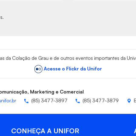
s.
vas da Colação de Grau e de outros eventos importantes da Univ
Acesse o Flickr da Unifor
Comunicação, Marketing e Comercial
nifor.br
(85) 3477-3897
(85) 3477-3879
B
CONHEÇA A UNIFOR