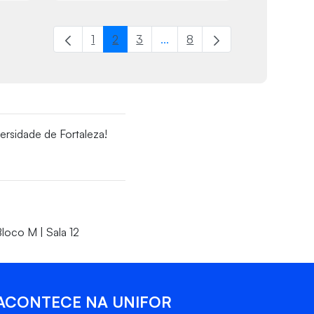
1
2
3
...
8
Página
Página
Página
Páginas intermediárias Usar AB
Página
ersidade de Fortaleza!
loco M | Sala 12
ACONTECE NA UNIFOR