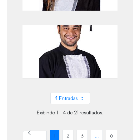
4 Entradas
Por página
Exibindo 1 - 4 de 21 resultados.
1
2
3
...
6
Página
Página
Página
Páginas intermediár
Página