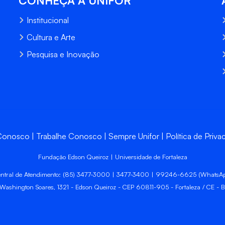
CONHEÇA A UNIFOR
Institucional
Cultura e Arte
Pesquisa e Inovação
 Conosco
Trabalhe Conosco
Sempre Unifor
Política de Priva
Fundação Edson Queiroz | Universidade de Fortaleza
ntral de Atendimento: (85) 3477-3000 | 3477-3400 | 99246-6625 (WhatsA
 Washington Soares, 1321 - Edson Queiroz - CEP 60811-905 - Fortaleza / CE - Br