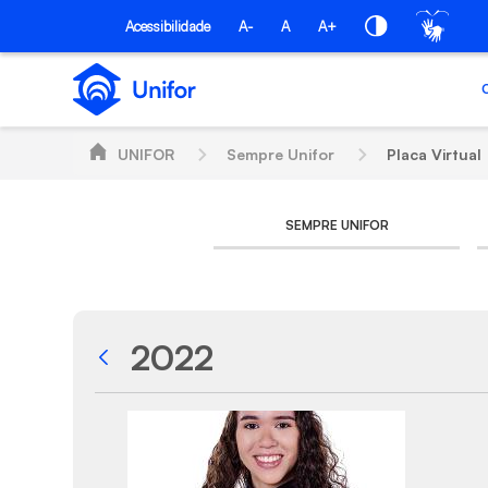
Pular para o Conteúdo principal
Acessibilidade
A-
A
A+
UNIFOR
Sempre Unifor
Placa Virtual
SEMPRE UNIFOR
2022
Voltar
Galeria de Mídias