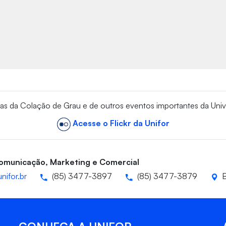
vas da Colação de Grau e de outros eventos importantes da Univ
Acesse o Flickr da Unifor
Comunicação, Marketing e Comercial
nifor.br
(85) 3477-3897
(85) 3477-3879
B