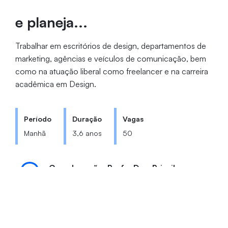
e planeja...
Trabalhar em escritórios de design, departamentos de
marketing, agências e veículos de comunicação, bem
como na atuação liberal como freelancer e na carreira
acadêmica em Design.
Período
Duração
Vagas
Manhã
3,6 anos
50
Coordenação: Profa. Dra. Priscila
Medeiros Camelo
design@unifor.br
(85) 3477-3193
Bloco Q | Sala 03