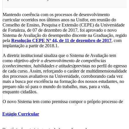
Mantendo coerência com os processos de desenvolvimento
curricular ocorridos nos últimos anos na Unifor, em reunião do
Conselho de Ensino, Pesquisa e Extensão (CEPE) da Universidade
de Fortaleza, de 07 de dezembro de 2017, foi aprovado o novo
Sistema de Avaliação do desempenho discente na Graduação, regido
pela
Resolução CEPE Nº 44, de 11 de dezembro de 2017
, com
implantação a partir de 2018.1.
A diretriz institucional sinaliza que o Sistema de Avaliação tem
como objetivo
aferir o desenvolvimento de competências
(conhecimentos, habilidades e atitudes)
previstas no perfil do egresso
de cada curso. Assim, reforçando o caráter de multidimensionalidade
dos processos avaliativos na Universidade, corroborando cada vez
mais a busca por excelência na formação dos nossos estudantes, no
preparo não só para o mundo do trabalho, mas, para a vida,
enquanto cidadãos.
O novo Sistema tem como premissa compor o próprio processo de
ensino-aprendizagem como
meio diagnóstico e certificativo do
desempenho discente, com caráter processual formativo, inclusivo,
Estágio Curricular
contínuo e cumulativo de competências
. Dessa forma, busca-se
oportunizar aos alunos mais momentos avaliativos, com um percurso
de formação em complexidade crescente de saberes dentro do