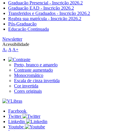
Graduação Presencial - Inscrição 2026.2
Graduação EAD - Inscrição 2026.2
Transferidos e Graduados - Inscrição 2026.2
Reabra sua matrícula - Inscrição 2026.2
Pós-Graduação
Educação Continuada
Newsletter
Acessibilidade
A-
A
A+
Preto, branco e amarelo
Contraste aumentado
Monocromático
Escala de cinza invertida
Cor invertida
Cores originais
Facebook
Twitter
Linkedin
Youtube