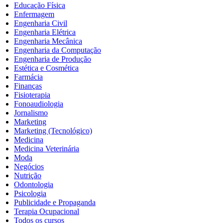
Educação Física
Enfermagem
Engenharia Civil
Engenharia Elétrica
Engenharia Mecânica
Engenharia da Computação
Engenharia de Produção
Estética e Cosmética
Farmácia
Finanças
Fisioterapia
Fonoaudiologia
Jornalismo
Marketing
Marketing (Tecnológico)
Medicina
Medicina Veterinária
Moda
Negócios
Nutrição
Odontologia
Psicologia
Publicidade e Propaganda
Terapia Ocupacional
Todos os cursos