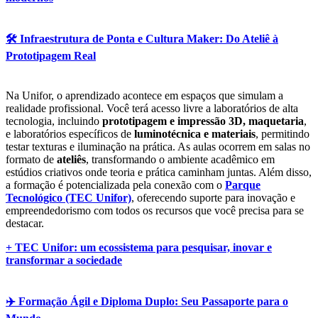
🛠️ Infraestrutura de Ponta e Cultura Maker: Do Ateliê à
Prototipagem Real
Na Unifor, o aprendizado acontece em espaços que simulam a
realidade profissional. Você terá acesso livre a laboratórios de alta
tecnologia, incluindo
prototipagem e impressão 3D, maquetaria
,
e laboratórios específicos de
luminotécnica e materiais
, permitindo
testar texturas e iluminação na prática. As aulas ocorrem em salas no
formato de
ateliês
, transformando o ambiente acadêmico em
estúdios criativos onde teoria e prática caminham juntas. Além disso,
a formação é potencializada pela conexão com o
Parque
Tecnológico (TEC Unifor)
, oferecendo suporte para inovação e
empreendedorismo com todos os recursos que você precisa para se
destacar.
+ TEC Unifor: um ecossistema para pesquisar, inovar e
transformar a sociedade
✈️ Formação Ágil e Diploma Duplo: Seu Passaporte para o