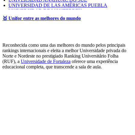
UNIVERSIDAD DE LAS AMÉRICAS PUEBLA
UNIVERSIDAD DE MONTERREY
🥇 Unifor entre as melhores do mundo
PORTUGAL
INSTITUTO POLITÉCNICO DO PORTO
UNIVERSIDADE DO ALGARVE
Reconhecida como uma das melhores do mundo pelos principais
SUÍÇA
rankings internacionais e eleita a melhor Universidade privada do
Norte e Nordeste no prestigiado Ranking Universitário Folha
UNIVERSITY OF APPLIED SCIENCES NORTHWESTERN
(RUF), a
Universidade de Fortaleza
oferece uma experiência
SWITZERLAND
educacional completa, que transcende a sala de aula.
* Esta lista está sujeita a alterações conforme critérios institucionais de cada universidade
parceira.