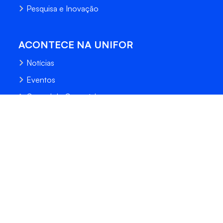
Pesquisa e Inovação
ACONTECE NA UNIFOR
Notícias
Eventos
Central de Conteúdo
Processo Seletivo
Fale Conosco
Trabalhe Conosco
Sempre Unifor