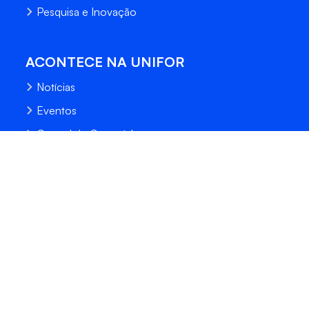
Pesquisa e Inovação
ACONTECE NA UNIFOR
Notícias
Eventos
Central de Conteúdo
Processo Seletivo
Fale Conosco
Trabalhe Conosco
Sempre Unifor