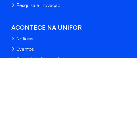
Pesquisa e Inovação
ACONTECE NA UNIFOR
Notícias
Eventos
Central de Conteúdo
Processo Seletivo
Fale Conosco
Trabalhe Conosco
Sempre Unifor