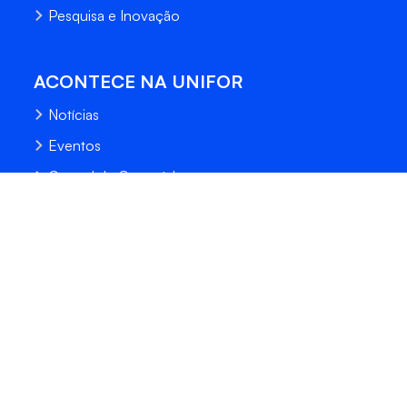
Pesquisa e Inovação
ACONTECE NA UNIFOR
Notícias
Eventos
Central de Conteúdo
Processo Seletivo
Fale Conosco
Trabalhe Conosco
Sempre Unifor