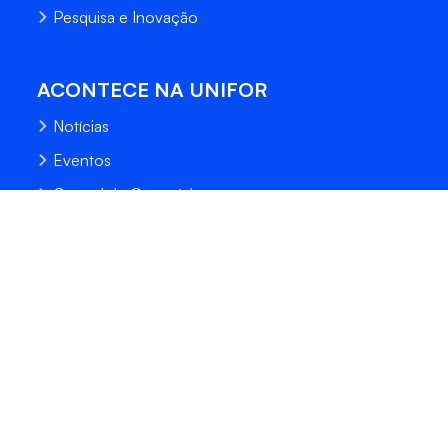
Pesquisa e Inovação
ACONTECE NA UNIFOR
Notícias
Eventos
Central de Conteúdo
Processo Seletivo
Fale Conosco
Trabalhe Conosco
Sempre Unifor