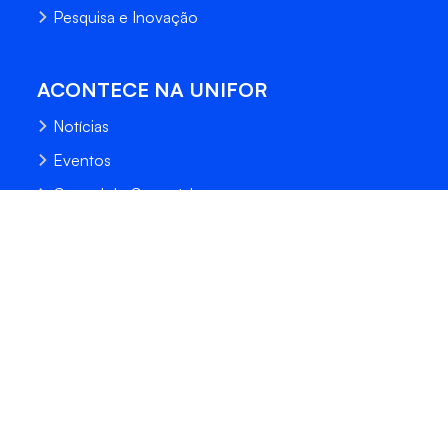
Pesquisa e Inovação
ACONTECE NA UNIFOR
Notícias
Eventos
Central de Conteúdo
Processo Seletivo
Fale Conosco
Trabalhe Conosco
Sempre Unifor