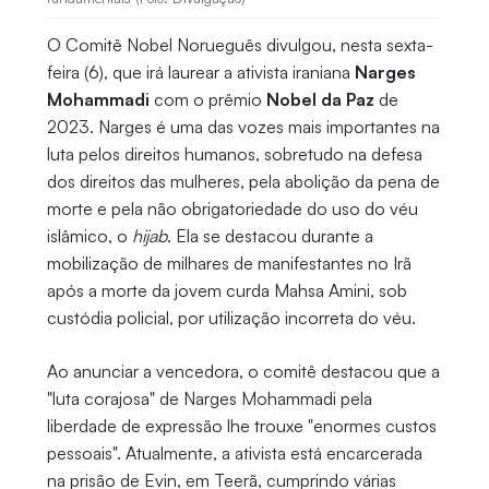
O Comitê Nobel Norueguês divulgou, nesta sexta-
feira (6), que irá laurear a ativista iraniana
Narges
Mohammadi
com o prêmio
Nobel da Paz
de
2023. Narges é uma das vozes mais importantes na
luta pelos direitos humanos, sobretudo na defesa
dos direitos das mulheres, pela abolição da pena de
morte e pela não obrigatoriedade do uso do véu
islâmico, o
hijab
. Ela se destacou durante a
mobilização de milhares de manifestantes no Irã
após a morte da jovem curda Mahsa Amini, sob
custódia policial, por utilização incorreta do véu.
Ao anunciar a vencedora, o comitê destacou que a
"luta corajosa" de Narges Mohammadi pela
liberdade de expressão lhe trouxe "enormes custos
pessoais". Atualmente, a ativista está encarcerada
na prisão de Evin, em Teerã, cumprindo várias