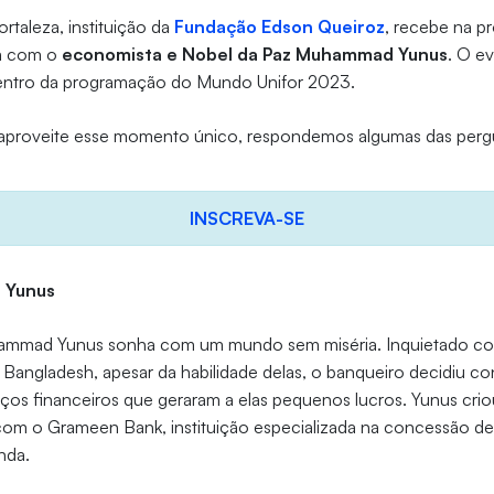
rtaleza, instituição da
Fundação Edson Queiroz
, recebe na pr
tra com o
economista e Nobel da Paz Muhammad Yunus
. O e
dentro da programação do Mundo Unifor 2023.
 aproveite esse momento único, respondemos algumas das perg
INSCREVA-SE
 Yunus
mmad Yunus sonha com um mundo sem miséria. Inquietado co
 Bangladesh, apesar da habilidade delas, o banqueiro decidiu 
ços financeiros que geraram a elas pequenos lucros. Yunus cri
com o Grameen Bank, instituição especializada na concessão de
nda.