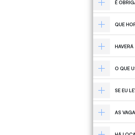
É OBRIG
QUE HO
HAVERÁ
O QUE 
SE EU L
AS VAGA
HÁ LOC