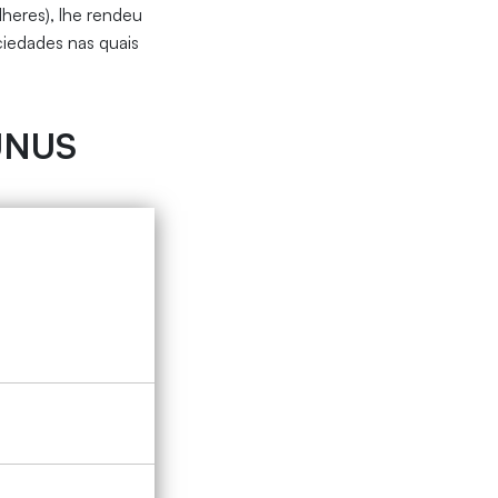
lheres), lhe rendeu
iedades nas quais
UNUS