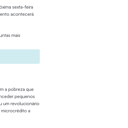
óxima sexta-feira
vento acontecerá
untas mais
m a pobreza que
conceder pequenos
ou um revolucionário
 microcrédito a