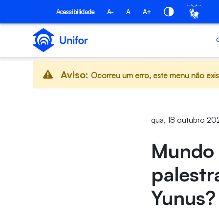
Pular para o Conteúdo principal
Acessibilidade
A-
A
A+
Aviso:
Ocorreu um erro, este menu não exis
qua, 18 outubro 20
Mundo 
palest
Yunus? 