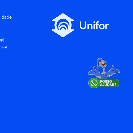
cidade
pp)
asil