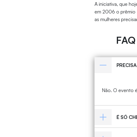
A iniciativa, que ho
em 2006 o prêmio N
as mulheres precisa
FAQ
PRECISA
Não. O evento é
É SÓ C