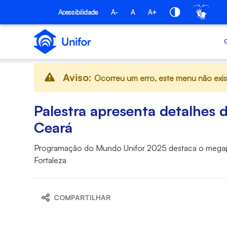
Pular para o Conteúdo principal
Acessibilidade
A-
A
A+
Aviso:
Ocorreu um erro, este menu não exis
Palestra apresenta detalhes
Ceará
Programação do Mundo Unifor 2025 destaca o megapro
Fortaleza
COMPARTILHAR