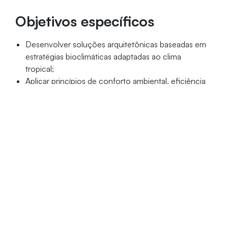
Objetivos específicos
Desenvolver soluções arquitetônicas baseadas em
estratégias bioclimáticas adaptadas ao clima
tropical;
Aplicar princípios de conforto ambiental, eficiência
energética e desempenho ambiental em projetos
arquitetônicos;
Capacitar os alunos na utilização de ferramentas
tecnológicas e simulações aplicadas à
sustentabilidade das edificações.
Público-alvo
Profissionais graduados em Arquitetura e Urbanismo e
Engenharia Civil.