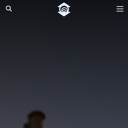
Pular para o Conteúdo principal