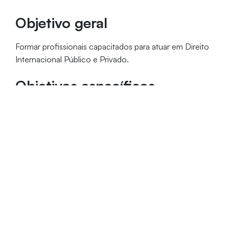
Objetivo geral
Formar profissionais capacitados para atuar em Direito
Internacional Público e Privado.
Objetivos específicos
Formar recursos humanos capacitados em Direito
Internacional, contribuindo para o processo de
internacionalização do estado do Ceará e do
Nordeste do Brasil;
Apresentar o processo de inserção brasileiro na
sociedade internacional, considerando os estudos
das relações externas brasileiras com os principais
grupos parceiros, BRICS e Mercosul.
Público-alvo