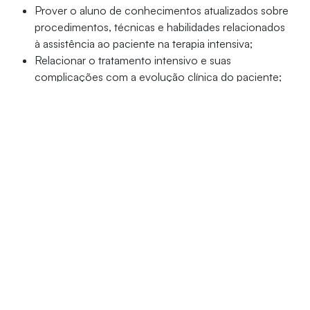
Prover o aluno de conhecimentos atualizados sobre
procedimentos, técnicas e habilidades relacionados
à assistência ao paciente na terapia intensiva;
Relacionar o tratamento intensivo e suas
complicações com a evolução clínica do paciente;
Capacitar o enfermeiro a intervir nas emergências
dentro da Unidade Intensiva, bem como quanto à
manipulação da tecnologia disponível e resíduos
hospitalares dentro das UTIs.
Público-alvo
Profissionais graduados em Enfermagem.
Detalhes do curso
Período:
novembro/2026 a setembro/2028