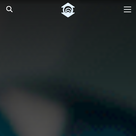
Pular para o Conteúdo principal