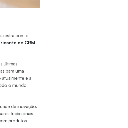
 palestra com o
bricante de CRM
s últimas
rias para uma
e atualmente é a
 todo o mundo
idade de inovação.
res tradicionais
 com produtos