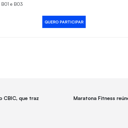
a B01 e B03
QUERO PARTICIPAR
o CBIC, que traz
Maratona Fitness reúne