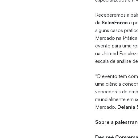
Receberemos a pal
da
SalesForce
e po
alguns casos prátic
Mercado na Prátic
evento para uma ro
na Unimed Fortaleza
escala de análise d
“O evento tem como
uma ciência conecta
vencedoras de empr
mundialmente em se
Mercado,
Delania 
Sobre a palestran
Desireé Conversa