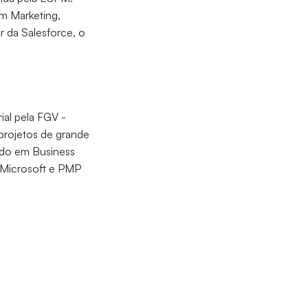
m Marketing,
 da Salesforce, o
al pela FGV -
projetos de grande
ado em Business
a Microsoft e PMP