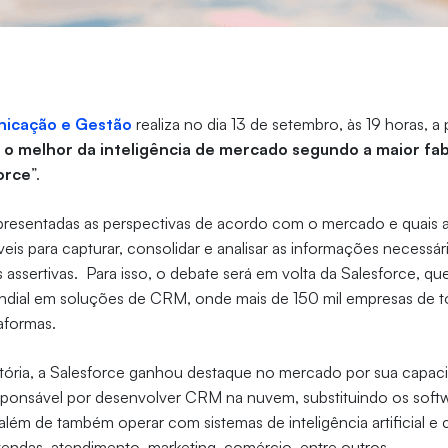
nicação e Gestão
realiza no dia 13 de setembro, às 19 horas, a
o melhor da inteligência de mercado segundo a maior fa
orce
”.
presentadas as perspectivas de acordo com o mercado e quais a
veis para capturar, consolidar e analisar as informações necessá
assertivas. Para isso, o debate será em volta da Salesforce, qu
ndial em soluções de CRM, onde mais de 150 mil empresas de
taformas.
stória, a Salesforce ganhou destaque no mercado por sua capac
sponsável por desenvolver CRM na nuvem, substituindo os softwa
lém de também operar com sistemas de inteligência artificial e
endas, atendimento, marketing, comércio, entre outros.