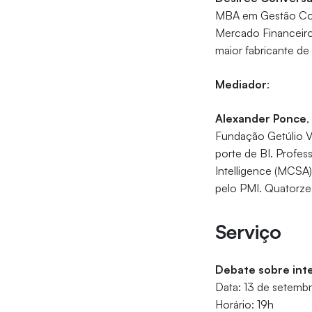
MBA em Gestão Come
Mercado Financeiro
maior fabricante 
Mediador
:
Alexander Ponce
,
Fundação Getúlio V
porte de BI. Profe
Intelligence (MCSA)
pelo PMI. Quatorze 
Serviço
Debate sobre int
Data: 13 de setemb
Horário: 19h