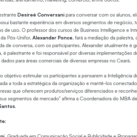
estrante
Desireé Conversani
para conversar com os alunos, el
ssui bastante experiência em diversos segmentos de negócio, ta
os de uso. O professor dos cursos de
Business Intelligence e Int
a
da Pós-Unifor,
Alexander Ponce
, fará a mediação da palestra,
da de conversa, com os participantes. Alexander atualmente é 
, é palestrante e foi responsável por diversas implementações de
e dados para áreas comerciais de diversas empresas no Ceará.
 objetivo estimular os participantes a pensarem a Inteligênci
da a toda a estratégica da organização e mantê-los conectados
esas que oferecem produtos/serviços diferenciados e reconhe
us segmentos de mercado” afirma a Coordenadora do MBA de I
Santos
.
te
:
ni,
Graduada em Comunicação Social e Publicidade e Propaga