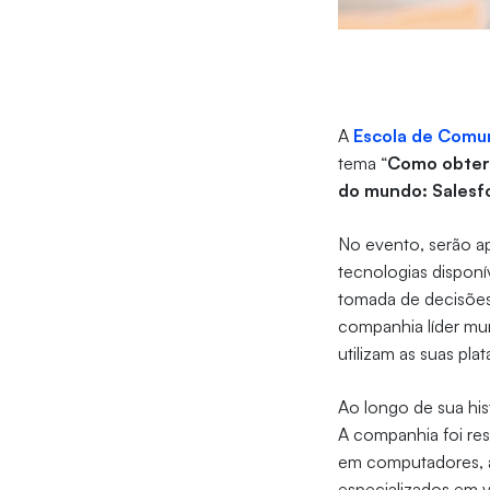
A
Escola de Comu
tema “
Como obter 
do mundo: Salesf
No evento, serão a
tecnologias disponí
tomada de decisões 
companhia líder mu
utilizam as suas pla
Ao longo de sua hi
A companhia foi re
em computadores, a
especializados em v