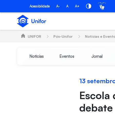
Pular para o Conteúdo principal
PÓS-UNIFOR
Acessibilidade
A-
A
A+
UNIFOR
Pós-Unifor
Notícias e Event
Notícias
Eventos
Jornal
13 setembr
Escola
debate 