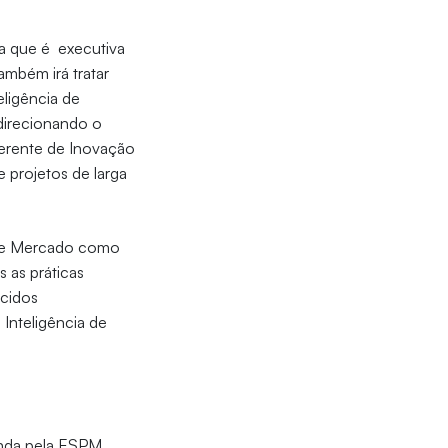
a que é executiva
mbém irá tratar
eligência de
 direcionando o
gerente de Inovação
 projetos de larga
a de Mercado como
 as práticas
cidos
nteligência de
nda pela ESPM.