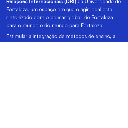
Relações Internacionais (DRI)
da Universidade de
Fortaleza, um
espaço em que o agir local está
sintonizado com o pensar global, de Fortaleza
para o mundo e do mundo para Fortaleza.
Estimular a integração de métodos de ensino, a
produção de pesquisa em rede e a ampliação de
competências interculturais estão entre os
nossos principais objetivos. O propósito é claro:
promover a internacionalização da Unifor e gerar
empoderamento coletivo.
Essa expansão de horizontes acontece por meio
de políticas pautadas em critérios internacionais,
com impactos locais e mundiais. Toda a
comunidade acadêmica é convidada a participar,
desde estudantes e professores até
colaboradores da Universidade. Vamos juntos?